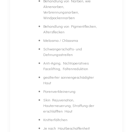
Behandlung von Narben, wie
Aknenarben,
Verbrennungsnarben,
Windpockennarben
Behandlung von Pigmentflecken,
Altersflecken
Melasma / Chloasma
Schwangerschafts- und
Dehnungsstreifen
Anti-Aging, Nichtoperatives
Facelifting, Faltenreduktion
gealterter sonnengeschädigter
Haut
Porenverkleinerung
Skin Rejuvenation,
Hauterneuerung, Straffung der
erschlafften Haut
Knitterfältchen
Je nach Hautbeschaffenheit