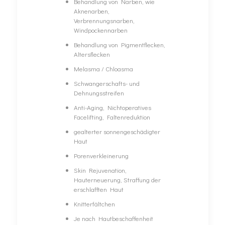
Behandlung von Narben, wie
Aknenarben,
Verbrennungsnarben,
Windpockennarben
Behandlung von Pigmentflecken,
Altersflecken
Melasma / Chloasma
Schwangerschafts- und
Dehnungsstreifen
Anti-Aging, Nichtoperatives
Facelifting, Faltenreduktion
gealterter sonnengeschädigter
Haut
Porenverkleinerung
Skin Rejuvenation,
Hauterneuerung, Straffung der
erschlafften Haut
Knitterfältchen
Je nach Hautbeschaffenheit